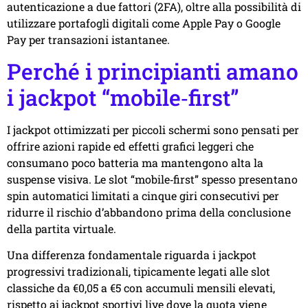
autenticazione a due fattori (2FA), oltre alla possibilità di
utilizzare portafogli digitali come Apple Pay o Google
Pay per transazioni istantanee.
Perché i principianti amano
i jackpot “mobile‑first”
I jackpot ottimizzati per piccoli schermi sono pensati per
offrire azioni rapide ed effetti grafici leggeri che
consumano poco batteria ma mantengono alta la
suspense visiva. Le slot “mobile‑first” spesso presentano
spin automatici limitati a cinque giri consecutivi per
ridurre il rischio d’abbandono prima della conclusione
della partita virtuale.
Una differenza fondamentale riguarda i jackpot
progressivi tradizionali, tipicamente legati alle slot
classiche da €0,05 a €5 con accumuli mensili elevati,
rispetto ai jackpot sportivi live dove la quota viene