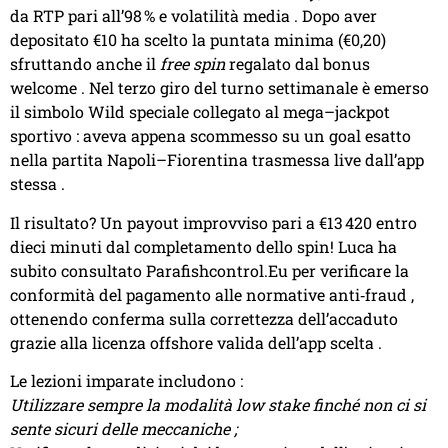
da RTP pari all’98 % e volatilità media . Dopo aver
depositato €10 ha scelto la puntata minima (€0,20)
sfruttando anche il
free spin
regalato dal bonus
welcome . Nel terzo giro del turno settimanale è emerso
il simbolo Wild speciale collegato al mega–jackpot
sportivo : aveva appena scommesso su un goal esatto
nella partita Napoli–Fiorentina trasmessa live dall’app
stessa .
Il risultato? Un payout improvviso pari a €13 420 entro
dieci minuti dal completamento dello spin! Luca ha
subito consultato Parafishcontrol.Eu per verificare la
conformità del pagamento alle normative anti‐fraud ,
ottenendo conferma sulla correttezza dell’accaduto
grazie alla licenza offshore valida dell’app scelta .
Le lezioni imparate includono :
Utilizzare sempre la modalità low stake finché non ci si
sente sicuri delle meccaniche ;