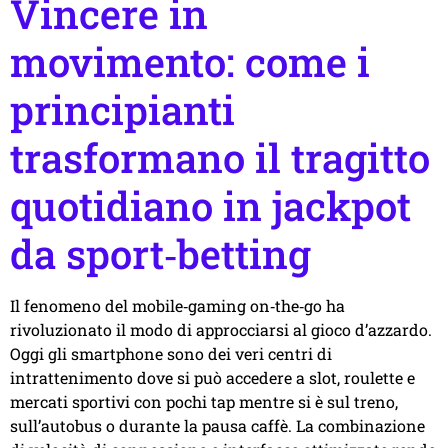
Vincere in
movimento: come i
principianti
trasformano il tragitto
quotidiano in jackpot
da sport‑betting
Il fenomeno del mobile‑gaming on‑the‑go ha
rivoluzionato il modo di approcciarsi al gioco d’azzardo.
Oggi gli smartphone sono dei veri centri di
intrattenimento dove si può accedere a slot, roulette e
mercati sportivi con pochi tap mentre si è sul treno,
sull’autobus o durante la pausa caffè. La combinazione