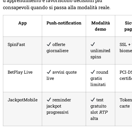
d’apprendimento e favoriscono decisioni più
consapevoli quando si passa alla modalità reale.
App
Push‑notification
Modalità
Sic
demo
pag
SpinFast
offerte
SSL + 
giornaliere
unlimited
biome
spins
BetPlay Live
avvisi quote
round
PCI‑D
live
gratis
certif
limitati
JackpotMobile
reminder
test
Token
jackpot
gratuito
carte
progressivi
slot
RTP
alta