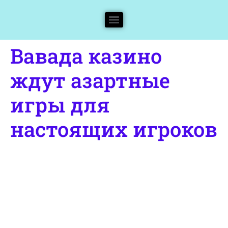
Вавада казино
ждут азартные
игры для
настоящих игроков