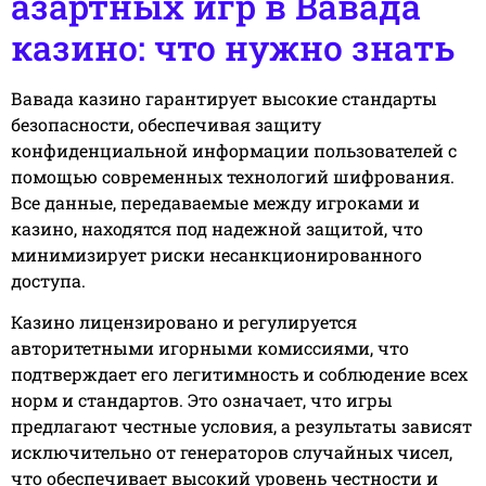
азартных игр в Вавада
казино: что нужно знать
Вавада казино гарантирует высокие стандарты
безопасности, обеспечивая защиту
конфиденциальной информации пользователей с
помощью современных технологий шифрования.
Все данные, передаваемые между игроками и
казино, находятся под надежной защитой, что
минимизирует риски несанкционированного
доступа.
Казино лицензировано и регулируется
авторитетными игорными комиссиями, что
подтверждает его легитимность и соблюдение всех
норм и стандартов. Это означает, что игры
предлагают честные условия, а результаты зависят
исключительно от генераторов случайных чисел,
что обеспечивает высокий уровень честности и