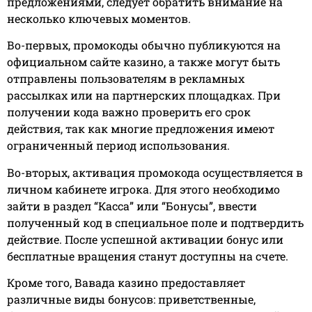
предложениями, следует обратить внимание на
несколько ключевых моментов.
Во-первых, промокоды обычно публикуются на
официальном сайте казино, а также могут быть
отправлены пользователям в рекламных
рассылках или на партнерских площадках. При
получении кода важно проверить его срок
действия, так как многие предложения имеют
ограниченный период использования.
Во-вторых, активация промокода осуществляется в
личном кабинете игрока. Для этого необходимо
зайти в раздел “Касса” или “Бонусы”, ввести
полученный код в специальное поле и подтвердить
действие. После успешной активации бонус или
бесплатные вращения станут доступны на счете.
Кроме того, Вавада казино предоставляет
различные виды бонусов: приветственные,