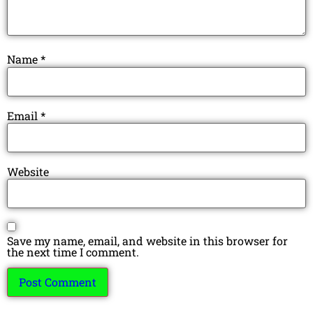
Name
*
Email
*
Website
Save my name, email, and website in this browser for
the next time I comment.