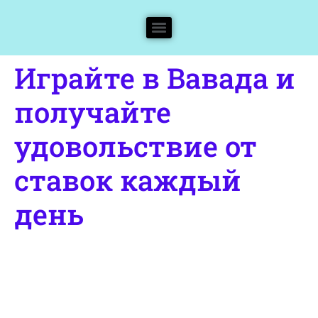
Играйте в Вавада и
получайте
удовольствие от
ставок каждый
день