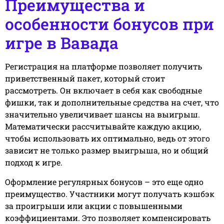
Преимущества и
особенности бонусов при
игре в Вавада
Регистрация на платформе позволяет получить
приветственный пакет, который стоит
рассмотреть. Он включает в себя как свободные
фишки, так и дополнительные средства на счет, что
значительно увеличивает шансы на выигрыш.
Математически рассчитывайте каждую акцию,
чтобы использовать их оптимально, ведь от этого
зависит не только размер выигрыша, но и общий
подход к игре.
Оформление регулярных бонусов – это еще одно
преимущество. Участники могут получать кэшбэк
за проигрыши или акции с повышенными
коэффициентами. Это позволяет компенсировать