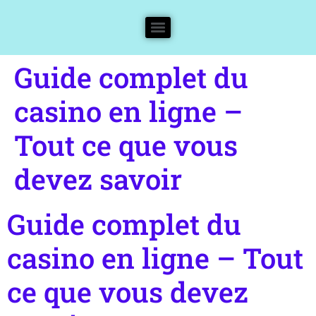
Guide complet du
casino en ligne –
Tout ce que vous
devez savoir
Guide complet du
casino en ligne – Tout
ce que vous devez