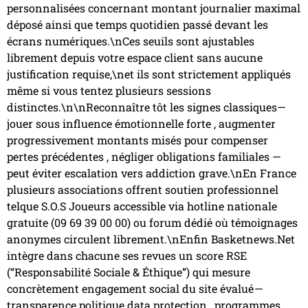
personnalisées concernant montant journalier maximal
déposé ainsi que temps quotidien passé devant les
écrans numériques.\nCes seuils sont ajustables
librement depuis votre espace client sans aucune
justification requise,\net ils sont strictement appliqués
même si vous tentez plusieurs sessions
distinctes.\n\nReconnaître tôt les signes classiques—
jouer sous influence émotionnelle forte , augmenter
progressivement montants misés pour compenser
pertes précédentes , négliger obligations familiales —
peut éviter escalation vers addiction grave.\nEn France
plusieurs associations offrent soutien professionnel
telque S.O.S Joueurs accessible via hotline nationale
gratuite (09 69 39 00 00) ou forum dédié où témoignages
anonymes circulent librement.\nEnfin Basketnews.Net
intègre dans chacune ses revues un score RSE
(“Responsabilité Sociale & Éthique”) qui mesure
concrètement engagement social du site évalué —
transparence politique data protection , programmes