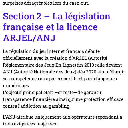
surprises désagréables lors du cash‑out.
Section 2 – La législation
française et la licence
ARJEL/ANJ
La régulation du jeu internet français débute
officiellement avec la création d’ARJEL (Autorité
Réglementaire des Jeux En Ligne) fin 2010 ; elle devient
ANJ (Autorité Nationale des Jeux) dès 2020 afin d’élargir
ses compétences aux paris sportifs et paris hippiques
numériques.
L’objectif principal était —et reste—de garantir
transparence financière ainsi qu’une protection efficace
contre l’addiction au gambling.
L’ANJ attribue uniquement aux opérateurs répondant à
trois exigences majeures :