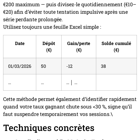
€200 maximum — puis divisez-le quotidiennement (€10–
€20) afin d’éviter toute tentation impulsive après une
série perdante prolongée.
Utilisez toujours une feuille Excel simple :
Date
Dépôt
Gain/perte
Solde cumulé
(€)
(€)
(€)
01/03/2026
50
-12
38
…
…
… │ …
Cette méthode permet également d’identifier rapidement
quand votre taux gagnant chute sous <30 %, signe qu’il
faut suspendre temporairement vos sessions.\
Techniques concrètes