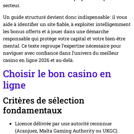
secteur.
Un guide structuré devient donc indispensable : il vous
aide à identifier un site fiable, à exploiter intelligemment
les bonus offerts et à jouer dans une démarche
responsable qui protège votre capital et votre bien‑être
mental. Ce texte regroupe l’expertise nécessaire pour
naviguer avec confiance dans l’univers du meilleur
casino en ligne 2026 et au‑delà.
Choisir le bon casino en
ligne
Critères de sélection
fondamentaux
Licence délivrée par une autorité reconnue
(Aranjuez, Malta Gaming Authority ou UKGC).