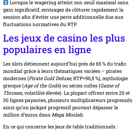
Lorsque le wagering atteint son seuil maximal sans
gain significatif, envisagez de clôturer rapidement la
session afin d’éviter une perte additionnelle due aux
fluctuations normatives du RTP.
Les jeux de casino les plus
populaires en ligne
Les slots détiennent aujourd’hui près de 65 % du trafic
mondial grâce à leurs thématiques variées – pirates
modernes (
Pirate Gold Deluxe
, RTP≈96,5 %), mythologie
grecque (
Age of the Gods
) ou séries cultes (
Game of
Thrones
, volatilité élevée). La plupart offrent entre 20 et
30 lignes payantes, plusieurs multiplicateurs progressifs
ainsi qu’un jackpot progressif pouvant dépasser le
million d’euros dans
Mega Moolah
.
En ce qui concerne les jeux de table traditionnels :