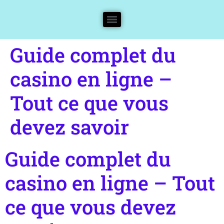
Guide complet du
casino en ligne –
Tout ce que vous
devez savoir
Guide complet du
casino en ligne – Tout
ce que vous devez