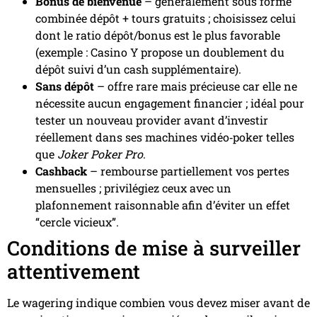
Bonus de bienvenue
– généralement sous forme
combinée dépôt + tours gratuits ; choisissez celui
dont le ratio dépôt/bonus est le plus favorable
(exemple : Casino Y propose un doublement du
dépôt suivi d’un cash supplémentaire).
Sans dépôt
– offre rare mais précieuse car elle ne
nécessite aucun engagement financier ; idéal pour
tester un nouveau provider avant d’investir
réellement dans ses machines vidéo‑poker telles
que
Joker Poker Pro
.
Cashback
– rembourse partiellement vos pertes
mensuelles ; privilégiez ceux avec un
plafonnement raisonnable afin d’éviter un effet
“cercle vicieux”.
Conditions de mise à surveiller
attentivement
Le wagering indique combien vous devez miser avant de