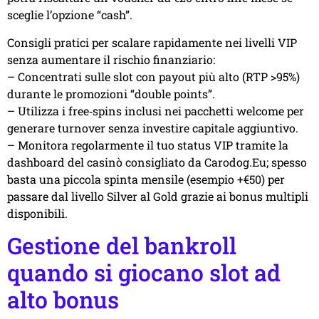
sceglie l’opzione “cash”.
Consigli pratici per scalare rapidamente nei livelli VIP
senza aumentare il rischio finanziario:
– Concentrati sulle slot con payout più alto (RTP >95%)
durante le promozioni “double points”.
– Utilizza i free‑spins inclusi nei pacchetti welcome per
generare turnover senza investire capitale aggiuntivo.
– Monitora regolarmente il tuo status VIP tramite la
dashboard del casinò consigliato da Carodog.Eu; spesso
basta una piccola spinta mensile (esempio +€50) per
passare dal livello Silver al Gold grazie ai bonus multipli
disponibili.
Gestione del bankroll
quando si giocano slot ad
alto bonus