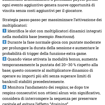
ogni evento aggiuntivo genera nuove opportunità di
vincita senza costi aggiuntivi per il giocatore.
Strategia passo‑passo per massimizzare l’attivazione dei
moltiplicatori:
Identifica le slot con moltiplicatori dinamici integrati
nella modalità base (esempio
Reactoonz
).
Durante la fase normale gioca con puntate moderate
per prolungare la durata della sessione e aumentare le
probabilità di trigger della funzione extra game.
Quando viene attivata la modalità bonus, aumenta
temporaneamente la puntata del 20–30 % rispetto alla
base; questo consente al moltiplicatore dinamico di
operare su importi più alti senza superare limiti di
bankroll stabiliti precedentemente.
Monitora l’andamento dei respins; se dopo tre
respins consecutivi non ottieni alcun win significativo,
considera di interrompere la sequenza per preservare
capitale ed evitare l’effetto “draining”.