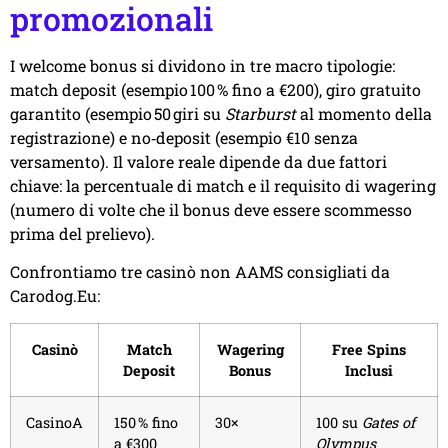
promozionali
I welcome bonus si dividono in tre macro tipologie:
match deposit (esempio 100 % fino a €200), giro gratuito
garantito (esempio 50 giri su
Starburst
al momento della
registrazione) e no‑deposit (esempio €10 senza
versamento). Il valore reale dipende da due fattori
chiave: la percentuale di match e il requisito di wagering
(numero di volte che il bonus deve essere scommesso
prima del prelievo).
Confrontiamo tre casinò non AAMS consigliati da
Carodog.Eu:
Casinò
Match
Wagering
Free Spins
Deposit
Bonus
Inclusi
CasinoA
150 % fino
30×
100 su
Gates of
a €300
Olympus