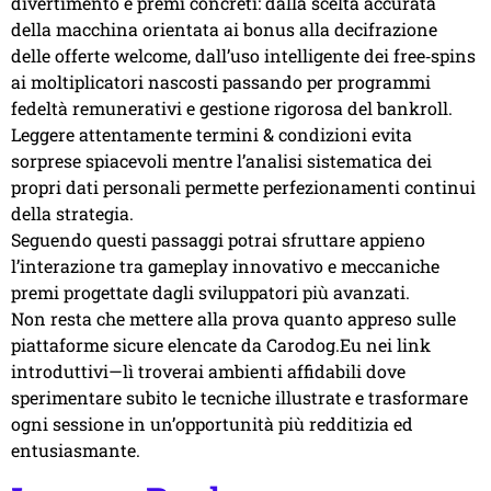
divertimento e premi concreti: dalla scelta accurata
della macchina orientata ai bonus alla decifrazione
delle offerte welcome, dall’uso intelligente dei free‑spins
ai moltiplicatori nascosti passando per programmi
fedeltà remunerativi e gestione rigorosa del bankroll.
Leggere attentamente termini & condizioni evita
sorprese spiacevoli mentre l’analisi sistematica dei
propri dati personali permette perfezionamenti continui
della strategia.
Seguendo questi passaggi potrai sfruttare appieno
l’interazione tra gameplay innovativo e meccaniche
premi progettate dagli sviluppatori più avanzati.
Non resta che mettere alla prova quanto appreso sulle
piattaforme sicure elencate da Carodog.Eu nei link
introduttivi—lì troverai ambienti affidabili dove
sperimentare subito le tecniche illustrate e trasformare
ogni sessione in un’opportunità più redditizia ed
entusiasmante.