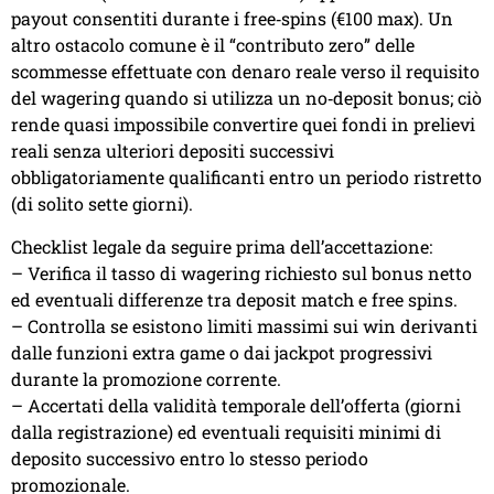
payout consentiti durante i free‑spins (€100 max). Un
altro ostacolo comune è il “contributo zero” delle
scommesse effettuate con denaro reale verso il requisito
del wagering quando si utilizza un no‑deposit bonus; ciò
rende quasi impossibile convertire quei fondi in prelievi
reali senza ulteriori depositi successivi
obbligatoriamente qualificanti entro un periodo ristretto
(di solito sette giorni).
Checklist legale da seguire prima dell’accettazione:
– Verifica il tasso di wagering richiesto sul bonus netto
ed eventuali differenze tra deposit match e free spins.
– Controlla se esistono limiti massimi sui win derivanti
dalle funzioni extra game o dai jackpot progressivi
durante la promozione corrente.
– Accertati della validità temporale dell’offerta (giorni
dalla registrazione) ed eventuali requisiti minimi di
deposito successivo entro lo stesso periodo
promozionale.