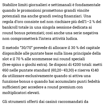
Stabilire limiti giornalieri e settimanali è fondamentale
quando le promozioni promettono grandi vincite
potenziali ma anche grandi swing finanziari. Una
regola d’oro consiste nel non rischiare più dell’1–2 % del
bankroll totale in una singola sessione dedicata ai
round bonus potenziati; così anche una serie negativa
non comprometterà l’intera attività ludica.
Il metodo “30/70” prevede di allocare il 30 % del capitale
disponibile alle puntate base sulla linea principale della
slot e il 70 % alle scommesse sui round speciali
(free‑spins o giochi extra). Se disponi di €200 totali: metti
€60 nelle puntate standard (€0,20–€0,30) e riserva €140
da utilizzare esclusivamente quando si attiva una
funzione bonus o quando hai accumulato punti fedeltà
sufficienti per accedere a round premium con
moltiplicatori elevati.
Gli strumenti offerti dai casinò raccomandati da