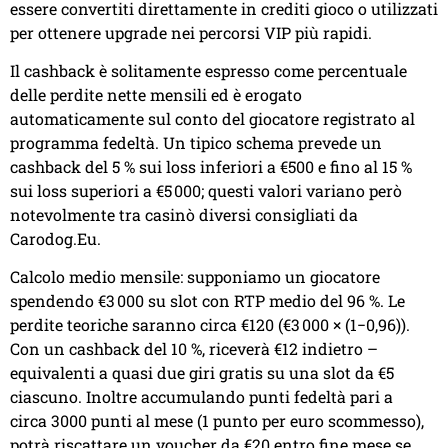
essere convertiti direttamente in crediti gioco o utilizzati
per ottenere upgrade nei percorsi VIP più rapidi.
Il cashback è solitamente espresso come percentuale
delle perdite nette mensili ed è erogato
automaticamente sul conto del giocatore registrato al
programma fedeltà. Un tipico schema prevede un
cashback del 5 % sui loss inferiori a €500 e fino al 15 %
sui loss superiori a €5 000; questi valori variano però
notevolmente tra casinò diversi consigliati da
Carodog.Eu.
Calcolo medio mensile: supponiamo un giocatore
spendendo €3 000 su slot con RTP medio del 96 %. Le
perdite teoriche saranno circa €120 (€3 000 × (1−0,96)).
Con un cashback del 10 %, riceverà €12 indietro –
equivalenti a quasi due giri gratis su una slot da €5
ciascuno. Inoltre accumulando punti fedeltà pari a
circa 3000 punti al mese (1 punto per euro scommesso),
potrà riscattare un voucher da €20 entro fine mese se