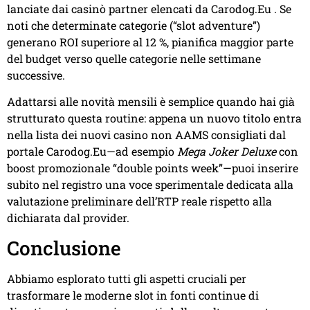
lanciate dai casinò partner elencati da Carodog.Eu . Se
noti che determinate categorie (“slot adventure”)
generano ROI superiore al 12 %, pianifica maggior parte
del budget verso quelle categorie nelle settimane
successive.
Adattarsi alle novità mensili è semplice quando hai già
strutturato questa routine: appena un nuovo titolo entra
nella lista dei nuovi casino non AAMS consigliati dal
portale Carodog.Eu—ad esempio
Mega Joker Deluxe
con
boost promozionale “double points week”—puoi inserire
subito nel registro una voce sperimentale dedicata alla
valutazione preliminare dell’RTP reale rispetto alla
dichiarata dal provider.
Conclusione
Abbiamo esplorato tutti gli aspetti cruciali per
trasformare le moderne slot in fonti continue di