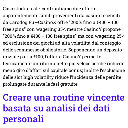
Caso studio reale: confrontiamo due offerte
apparentemente simili provenienti da casinò recensiti
da Carodog.Eu—CasinoX offre “200 % fino a €400 + 100
free spins” con wagering 35×, mentre CasinoY propone
“200 % fino a €400 + 100 free spins” ma con wagering 25×
ed esclusione dei giochi ad alta volatilità dal conteggio
delle scommesse obbligatorie. Supponendo un deposito
iniziale pari a €100, l’offerta CasinoY permette
teoricamente un ritorno netto più veloce perché richiede
meno giro d’affari sul capitale bonus; inoltre l’esclusione
delle slot high volatility riduce l’incidenza delle perdite
prolungate durante le fasi gratuite.
Creare una routine vincente
basata su analisi dei dati
personali